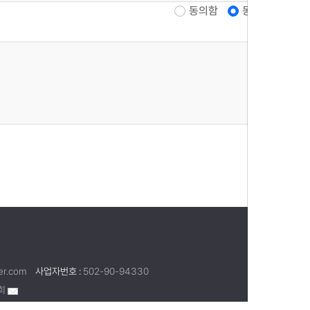
동의함
동의안함
er.com
사업자번호 :
502-90-94330
희