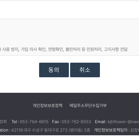
 사용 방지, 가입 의사 확인, 연령확인, 불만처리 등 민원처리, 고지사항 전달
취소
개인정보보호정책
메일주소무단수집거부
정희
Tel :
053-764-6615
Fax :
053-762-8353
Email :
kjhflower-@nav
tion :
42118 대구 수성구 동대구로 273 (범어동) 3층
개인정보보호책임자 :
김정