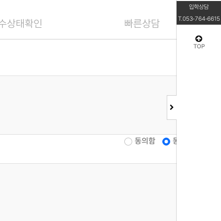
입학상담
T.053-764-6615
수상태확인
빠른상담
TOP
동의함
동의안함