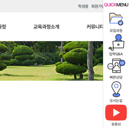
QUICK
MENU
학생용
회원가입
로그인
과정
교육과정소개
커뮤니티
모집과정
입학Q&A
빠른상담
오시는길
유튜브