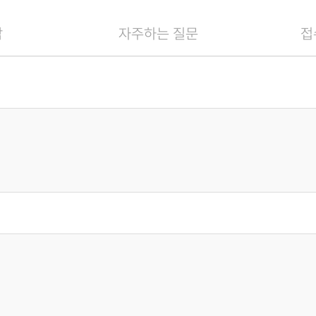
담
자주하는 질문
접
스번호, 사업장 주소, 상시근로자 수, 수강료 환급 계좌정보