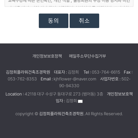
교육수강에 따른 본인확인, 개인 식별 , 불량회원의 부정 이용 방지와 비인
가 사용 방지, 가입 의사 확인, 연령확인, 불만처리 등 민원처리, 고지사항
전달
취소
마케팅 및 광고에 활용
교육정보 전달, 접속 빈도 파악 또는 회원의 서비스 이용에 대한 통계
개인정보보호정책
메일주소무단수집거부
김정희플라워건축조경학원
대표자 :
김정희
Tel :
053-764-6615
Fax :
053-762-8353
Email :
kjhflower-@naver.com
사업자번호 :
502-
90-94330
Location :
42118 대구 수성구 동대구로 273 (범어동) 3층
개인정보보호책
임자 :
김정희
copyright ©
김정희플라워건축조경학원.
All Rights Reserved.