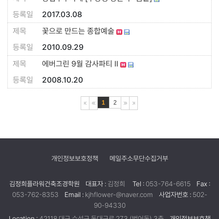
2017.03.08
꽃으로 만드는 종합예술
2010.09.29
에버그린 9월 감사파티 II
2008.10.20
1
2
개인정보보호정책
메일주소무단수집거부
김정희플라워건축조경학원
대표자 :
김정희
Tel :
053-764-6615
Fax :
053-762-8353
Email :
kjhflower-@naver.com
사업자번호 :
502-
90-94330
Location :
42118 대구 수성구 동대구로 273 (범어동) 3층
개인정보보호책